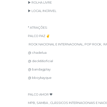
► ROLHA LIVRE
► LOCAL INCRIVEL
* ATRAÇÕES:
PALCO PAZ ✌
ROCK NACIONAL E INTERNACIONAL, POP ROCK, RA
@ chadelua
@ deck66oficial
@ bandagplay
@ bboykayque
PALCO AMOR ❤
MPB, SAMBA , CLÁSSICOS INTERNACIONAIS E NACI