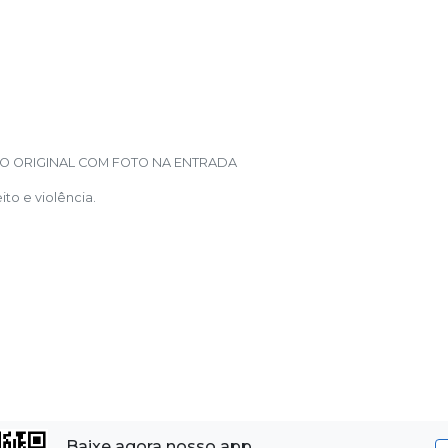
O ORIGINAL COM FOTO NA ENTRADA
o e violência.
Baixe agora nosso app