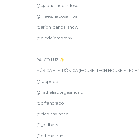
@ajaquelinecardoso
@maestriadosamba
@arion_banda_show
@djeddiemorphy
PALCO LUZ ✨
MÚSICA ELETRÔNICA (HOUSE. TECH HOUSE E TECH
@fabpepe_
@nathaliaborgesmusic
@djfranprado
@nicolasblancdj
@_oldbass
@brbmaartins