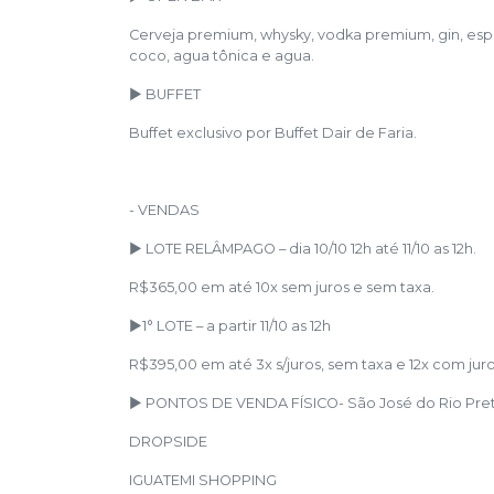
Cerveja premium, whysky, vodka premium, gin, espu
coco, agua tônica e agua.
► BUFFET
Buffet exclusivo por Buffet Dair de Faria.
- VENDAS
► LOTE RELÂMPAGO – dia 10/10 12h até 11/10 as 12h.
R$365,00 em até 10x sem juros e sem taxa.
►1° LOTE – a partir 11/10 as 12h
R$395,00 em até 3x s/juros, sem taxa e 12x com jur
► PONTOS DE VENDA FÍSICO- São José do Rio Pret
DROPSIDE
IGUATEMI SHOPPING