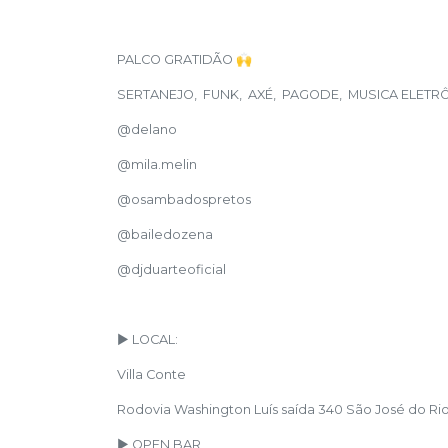
PALCO GRATIDÃO 🙌
SERTANEJO, FUNK, AXÉ, PAGODE, MUSICA ELETR
@delano
@mila.melin
@osambadospretos
@bailedozena
@djduarteoficial
► LOCAL:
Villa Conte
Rodovia Washington Luís saída 340 São José do Ri
► OPEN BAR