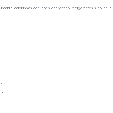
mante, caipirinhas, coquetéis, energético, refrigerantes, suco, agua
os
o: