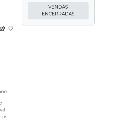
VENDAS
ENCERRADAS
ano.
o
nal
ntos