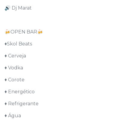
🔊 Dj Marat
🍻OPEN BAR🍻
♦️Skol Beats
♦️ Cerveja
♦️ Vodka
♦️ Corote
♦️ Energético
♦️ Refrigerante
♦️ Água