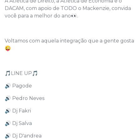
A Atlética de Direito, a Atlética de Economia e o
DACAM, com apoio de TODO o Mackenzie, convida
você para a melhor do ano👀.
Voltamos com aquela integração que a gente gosta
😜
🎵LINE UP🎵
🔊 Pagode
🔊 Pedro Neves
🔊 Dj Fakri
🔊 Dj Salva
🔊 Dj D'andrea