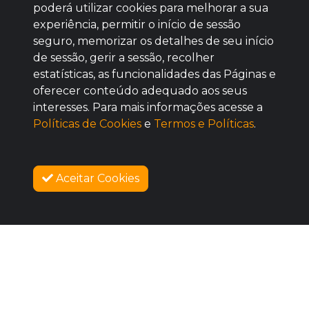
poderá utilizar cookies para melhorar a sua
Baixe agora nosso app
experiência, permitir o início de sessão
seguro, memorizar os detalhes de seu início
de sessão, gerir a sessão, recolher
estatísticas, as funcionalidades das Páginas e
oferecer conteúdo adequado aos seus
BOM
interesses. Para mais informações acesse a
Políticas de Cookies
e
Termos e Políticas
.
Aceitar Cookies
SOBRE NÓS
VENDAS ENCERRADAS
COMO FUNCIONA
PROMOVA SEU EVENTO
CONTATO
LEGAL
Dúvidas Frequentes