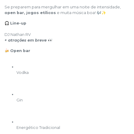
Se preparem para mergulhar em uma noite de intensidade,
open bar, jogos etílicos
e muita música boa! 🎶✨
🎧
Line-up
DJ Nathan RV
+ atrações em breve
👀
🍻
Open bar
Vodka
Gin
Energético Tradicional