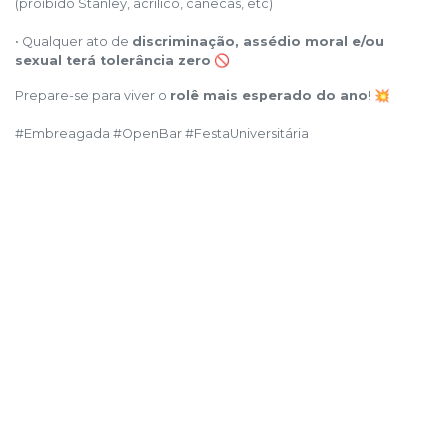
(proibido Stanley, acrílico, canecas, etc)
• Qualquer ato de
discriminação, assédio moral e/ou
sexual terá tolerância zero
🚫
Prepare-se para viver o
rolê mais esperado do ano
! 💥
#Embreagada #OpenBar #FestaUniversitária