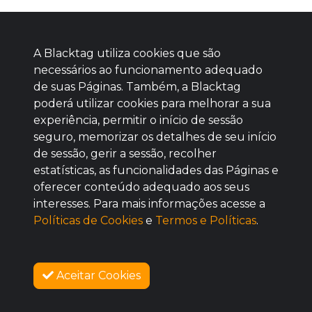
A Blacktag utiliza cookies que são
necessários ao funcionamento adequado
de suas Páginas. Também, a Blacktag
poderá utilizar cookies para melhorar a sua
Baixe agora nosso app
experiência, permitir o início de sessão
seguro, memorizar os detalhes de seu início
de sessão, gerir a sessão, recolher
estatísticas, as funcionalidades das Páginas e
oferecer conteúdo adequado aos seus
BOM
interesses. Para mais informações acesse a
Políticas de Cookies
e
Termos e Políticas
.
Aceitar Cookies
SOBRE NÓS
VENDAS ENCERRADAS
COMO FUNCIONA