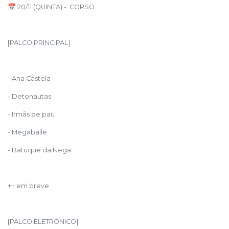
📅 20/11 (QUINTA) - CORSO
[PALCO PRINCIPAL]
- Ana Castela
- Detonautas
- Irmãs de pau
- Megabaile
- Batuque da Nega
++ em breve
[PALCO ELETRÔNICO]