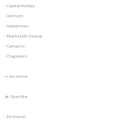
- Capital Monkey
- Vermont
- Adalamoon
- Ekanta b2b Swarup
- Camacho
- Chapeleiro
++ em breve
🍻 Open Bar
- Em breve!