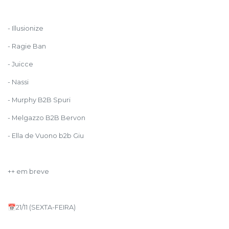
- Illusionize
- Ragie Ban
- Juicce
- Nassi
- Murphy B2B Spuri
- Melgazzo B2B Bervon
- Ella de Vuono b2b Giu
++ em breve
📅21/11 (SEXTA-FEIRA)