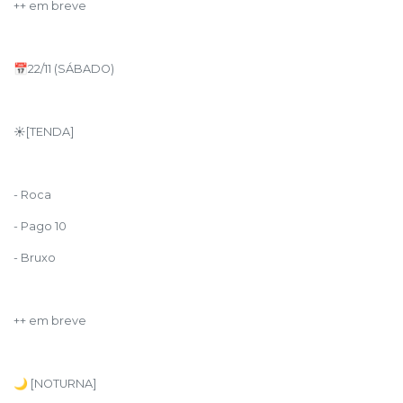
++ em breve
📅22/11 (SÁBADO)
☀️[TENDA]
- Roca
- Pago 10
- Bruxo
++ em breve
🌙 [NOTURNA]