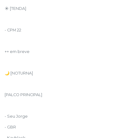
☀️ [TENDA]
- CPM 22
++ em breve
🌙 [NOTURNA]
[PALCO PRINCIPAL]
- Seu Jorge
- GBR
- Kayblack