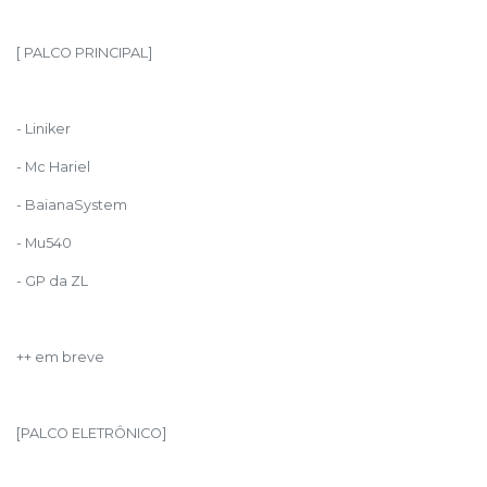
[ PALCO PRINCIPAL]
- Liniker
- Mc Hariel
- BaianaSystem
- Mu540
- GP da ZL
++ em breve
[PALCO ELETRÔNICO]