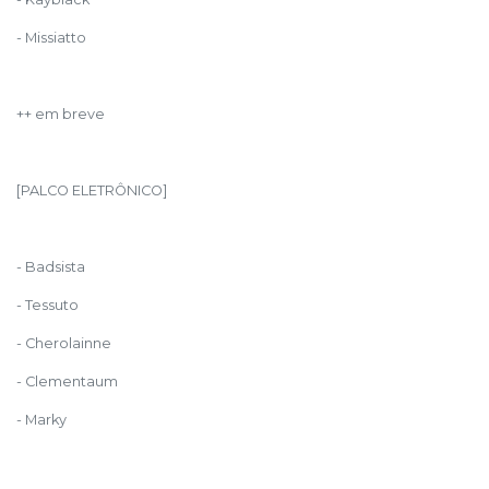
- Missiatto
++ em breve
[PALCO ELETRÔNICO]
- Badsista
- Tessuto
- Cherolainne
- Clementaum
- Marky