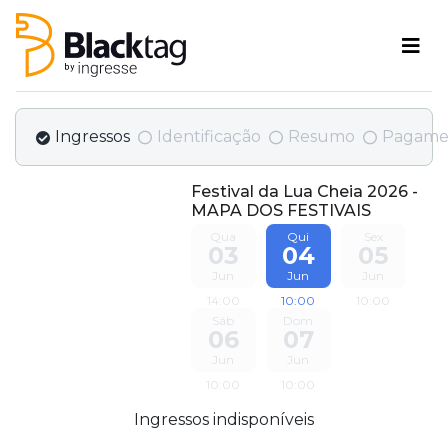
Ingressos
Identificação
Resumo
Pagame
Festival da Lua Cheia 2026 -
MAPA DOS FESTIVAIS
Qua
Qui
Sex
03
04
05
Jun
Jun
Jun
14:00
10:00
10:00
Sáb
Dom
06
07
Jun
Jun
10:00
10:00
Ingressos indisponíveis