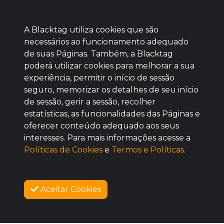
A Blacktag utiliza cookies que são
necessários ao funcionamento adequado
de suas Páginas. Também, a Blacktag
poderá utilizar cookies para melhorar a sua
Baixe agora nosso app
experiência, permitir o início de sessão
seguro, memorizar os detalhes de seu início
de sessão, gerir a sessão, recolher
estatísticas, as funcionalidades das Páginas e
oferecer conteúdo adequado aos seus
BOM
interesses. Para mais informações acesse a
Políticas de Cookies
e
Termos e Políticas
.
Aceitar Cookies
SOBRE NÓS
COMO FUNCIONA