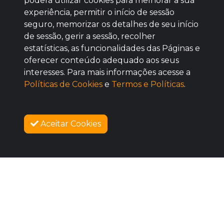
poderá utilizar cookies para melhorar a sua
Baixe agora nosso app
experiência, permitir o início de sessão
seguro, memorizar os detalhes de seu início
de sessão, gerir a sessão, recolher
estatísticas, as funcionalidades das Páginas e
oferecer conteúdo adequado aos seus
BOM
interesses. Para mais informações acesse a
Políticas de Cookies
e
Termos e Políticas
.
Aceitar Cookies
SOBRE NÓS
VENDAS ENCERRADAS
COMO FUNCIONA
PROMOVA SEU EVENTO
CONTATO
LEGAL
Dúvidas Frequentes