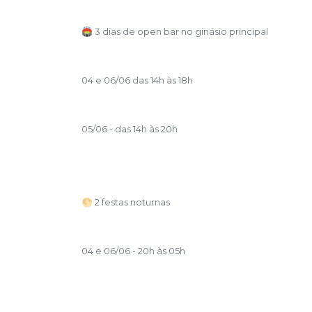
🏟️ 3 dias de open bar no ginásio principal
04 e 06/06 das 14h às 18h
05/06 - das 14h às 20h
🌕 2 festas noturnas
04 e 06/06 - 20h às 05h