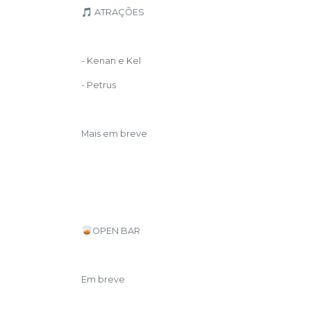
🎵 ATRAÇÕES
- Kenan e Kel
- Petrus
Mais em breve
🥃OPEN BAR
Em breve