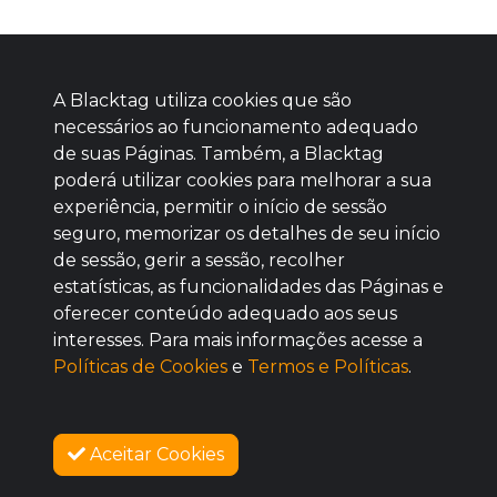
A Blacktag utiliza cookies que são
necessários ao funcionamento adequado
de suas Páginas. Também, a Blacktag
poderá utilizar cookies para melhorar a sua
Baixe agora nosso app
experiência, permitir o início de sessão
seguro, memorizar os detalhes de seu início
de sessão, gerir a sessão, recolher
estatísticas, as funcionalidades das Páginas e
oferecer conteúdo adequado aos seus
BOM
interesses. Para mais informações acesse a
Políticas de Cookies
e
Termos e Políticas
.
Aceitar Cookies
SOBRE NÓS
VENDAS ENCERRADAS