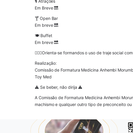
🎙 Atrações
Em Breve 🔜
🍸 Open Bar
Em breve 🔜
🍽 Buffet
Em breve 🔜
🤵🏻‍♂️Orienta-se formandos o uso de traje social co
Realização:
Comissão de Formatura Medicina Anhembi Morumb
Toy Med
⚠️ Se beber, não dirija ⚠️
A Comissão de Formatura Medicina Anhembi Morum
machismo e qualquer outro tipo de preconceito ou 