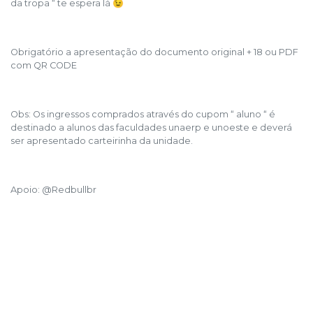
da tropa “ te espera lá 😉
Obrigatório a apresentação do documento original + 18 ou PDF
com QR CODE
Obs: Os ingressos comprados através do cupom “ aluno “ é
destinado a alunos das faculdades unaerp e unoeste e deverá
ser apresentado carteirinha da unidade.
Apoio: @Redbullbr