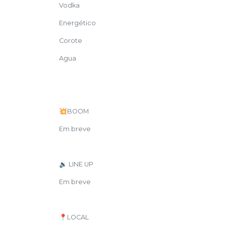
Vodka
Energético
Corote
Agua
💥BOOM
Em breve
🔉 LINE UP
Em breve
📍LOCAL