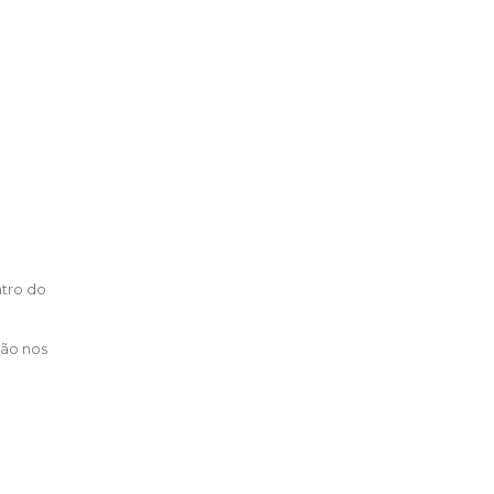
ntro do
não nos