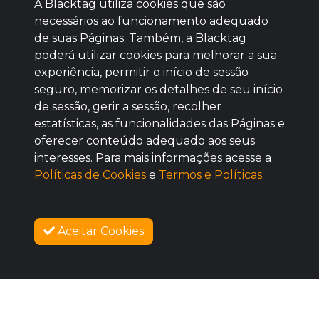
A Blacktag utiliza cookies que são
necessários ao funcionamento adequado
de suas Páginas. Também, a Blacktag
poderá utilizar cookies para melhorar a sua
Baixe agora nosso app
experiência, permitir o início de sessão
seguro, memorizar os detalhes de seu início
de sessão, gerir a sessão, recolher
estatísticas, as funcionalidades das Páginas e
oferecer conteúdo adequado aos seus
BOM
interesses. Para mais informações acesse a
Políticas de Cookies
e
Termos e Políticas
.
Aceitar Cookies
AGUARDE!
SOBRE NÓS
As vendas iniciam no dia 11/08/2026 às 12:00
COMO FUNCIONA
PROMOVA SEU EVENTO
CONTATO