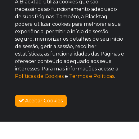
A Blacktag utiliza cookies que são
necessários ao funcionamento adequado
de suas Páginas. Também, a Blacktag
poderá utilizar cookies para melhorar a sua
Baixe agora nosso app
experiência, permitir o início de sessão
seguro, memorizar os detalhes de seu início
de sessão, gerir a sessão, recolher
estatísticas, as funcionalidades das Páginas e
oferecer conteúdo adequado aos seus
BOM
interesses. Para mais informações acesse a
Políticas de Cookies
e
Termos e Políticas
.
Aceitar Cookies
AGUARDE!
SOBRE NÓS
As vendas iniciam no dia 11/08/2026 às 12:00
COMO FUNCIONA
PROMOVA SEU EVENTO
CONTATO