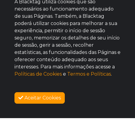
A Blacktag utiliza cookies que são
necessários ao funcionamento adequado
de suas Páginas. Também, a Blacktag
poderá utilizar cookies para melhorar a sua
Baixe agora nosso app
experiência, permitir o início de sessão
seguro, memorizar os detalhes de seu início
de sessão, gerir a sessão, recolher
estatísticas, as funcionalidades das Páginas e
oferecer conteúdo adequado aos seus
BOM
interesses. Para mais informações acesse a
Políticas de Cookies
e
Termos e Políticas
.
Aceitar Cookies
AGUARDE!
SOBRE NÓS
As vendas iniciam no dia 11/08/2026 às 12:00
COMO FUNCIONA
PROMOVA SEU EVENTO
CONTATO