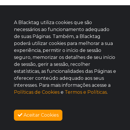
A Blacktag utiliza cookies que são
necessários ao funcionamento adequado
de suas Páginas. Também, a Blacktag
poderá utilizar cookies para melhorar a sua
Baixe agora nosso app
experiência, permitir o início de sessão
seguro, memorizar os detalhes de seu início
de sessão, gerir a sessão, recolher
estatísticas, as funcionalidades das Páginas e
oferecer conteúdo adequado aos seus
BOM
interesses. Para mais informações acesse a
Políticas de Cookies
e
Termos e Políticas
.
Aceitar Cookies
SOBRE NÓS
VENDAS ENCERRADAS
COMO FUNCIONA