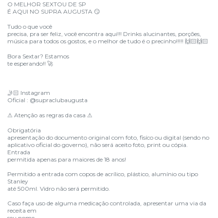
O MELHOR SEXTOU DE SP
É AQUI NO SUPRA AUGUSTA
😏
Tudo o que você
precisa, pra ser feliz, você encontra aqui!!! Drinks alucinantes, porções,
música para todos os gostos, e o melhor de tudo é o precinho!!!!!
🙌🏻🙌🏻
Bora Sextar? Estamos
te esperando!!
🚀
Instagram
🤳🏻
Oficial : @supraclubaugusta
Atenção as regras da casa
⚠
⚠
Obrigatória
apresentação do documento original com foto, fisíco ou digital (sendo no
aplicativo oficial do governo), não será aceito foto, print ou cópia.
Entrada
permitida apenas para maiores de 18 anos!
Permitido a entrada com copos de acrílico, plástico, alumínio ou tipo
Stanley
até 500ml. Vidro não será permitido.
Caso faça uso de alguma medicação controlada, apresentar uma via da
receita em
seu nome.