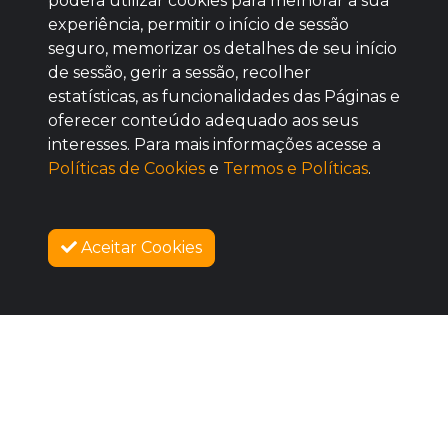
poderá utilizar cookies para melhorar a sua
Baixe agora nosso app
experiência, permitir o início de sessão
seguro, memorizar os detalhes de seu início
de sessão, gerir a sessão, recolher
estatísticas, as funcionalidades das Páginas e
oferecer conteúdo adequado aos seus
BOM
interesses. Para mais informações acesse a
Políticas de Cookies
e
Termos e Políticas
.
Aceitar Cookies
SOBRE NÓS
COMPRAR
COMO FUNCIONA
PROMOVA SEU EVENTO
CONTATO
LEGAL
Dúvidas Frequentes