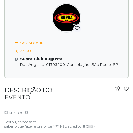
Sex 31 de Jul
23:00
Supra Club Augusta
Rua Augusta, 01305-100, Consolação, São Paulo, SP
DESCRIÇÃO DO
EVENTO
SEXTOU
💥
💥
Sextou, e você sem
saber o que fazer e pra onde ir?? Não acredito!!!!
🤦🏻
♀