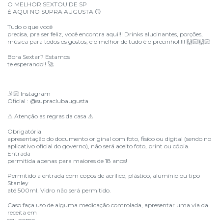
O MELHOR SEXTOU DE SP
É AQUI NO SUPRA AUGUSTA
😏
Tudo o que você
precisa, pra ser feliz, você encontra aqui!!! Drinks alucinantes, porções,
música para todos os gostos, e o melhor de tudo é o precinho!!!!!
🙌🏻🙌🏻
Bora Sextar? Estamos
te esperando!!
🚀
Instagram
🤳🏻
Oficial : @supraclubaugusta
Atenção as regras da casa
⚠
⚠
Obrigatória
apresentação do documento original com foto, fisíco ou digital (sendo no
aplicativo oficial do governo), não será aceito foto, print ou cópia.
Entrada
permitida apenas para maiores de 18 anos!
Permitido a entrada com copos de acrílico, plástico, alumínio ou tipo
Stanley
até 500ml. Vidro não será permitido.
Caso faça uso de alguma medicação controlada, apresentar uma via da
receita em
seu nome.