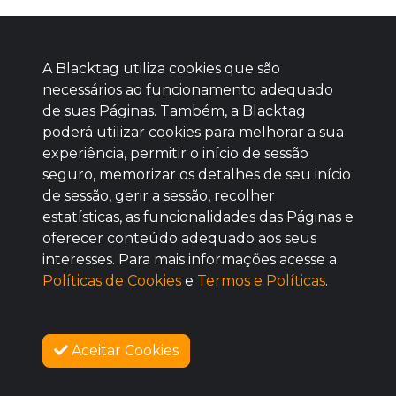
A Blacktag utiliza cookies que são
necessários ao funcionamento adequado
de suas Páginas. Também, a Blacktag
poderá utilizar cookies para melhorar a sua
Baixe agora nosso app
experiência, permitir o início de sessão
seguro, memorizar os detalhes de seu início
de sessão, gerir a sessão, recolher
estatísticas, as funcionalidades das Páginas e
oferecer conteúdo adequado aos seus
BOM
interesses. Para mais informações acesse a
Políticas de Cookies
e
Termos e Políticas
.
Aceitar Cookies
SOBRE NÓS
VENDAS ENCERRADAS
COMO FUNCIONA