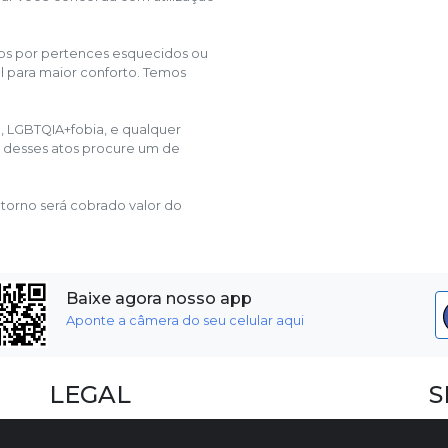
mos por pertences esquecidos ou
l para maior conforto. Temos
o, LGBTQIA+fobia, e qualquer
al desses atos procure um de
etorno será cobrado valor do
Baixe agora nosso app
Aponte a câmera do seu celular aqui
LEGAL
S
Dúvidas Frequentes
F