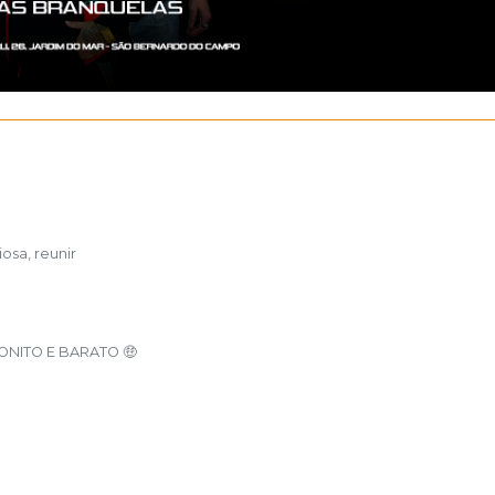
osa, reunir
BONITO E BARATO
🤑