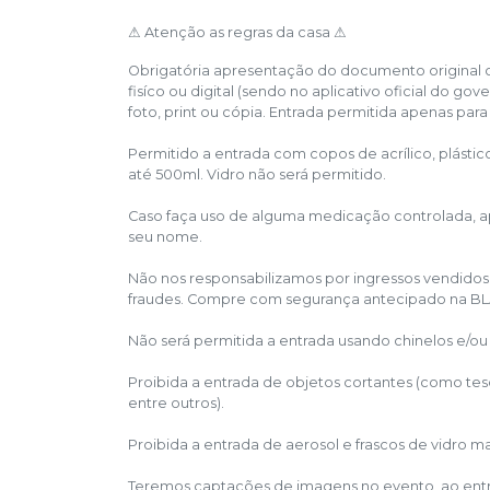
⚠
Atenção as regras da casa
⚠
Obrigatória apresentação do documento original 
fisíco ou digital (sendo no aplicativo oficial do gov
foto, print ou cópia. Entrada permitida apenas para
Permitido a entrada com copos de acrílico, plástico
até 500ml. Vidro não será permitido.
Caso faça uso de alguma medicação controlada, a
seu nome.
Não nos responsabilizamos por ingressos vendidos
fraudes. Compre com segurança antecipado na B
Não será permitida a entrada usando chinelos e/ou
Proibida a entrada de objetos cortantes (como tesour
entre outros).
Proibida a entrada de aerosol e frascos de vidro m
Teremos captações de imagens no evento, ao entr