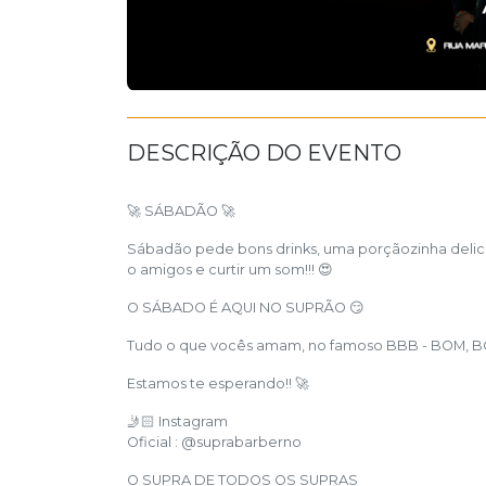
DESCRIÇÃO DO EVENTO
🚀
SÁBADÃO
🚀
Sábadão pede bons drinks, uma porçãozinha delici
o amigos e curtir um som!!!
😍
O SÁBADO É AQUI NO SUPRÃO
😏
Tudo o que vocês amam, no famoso BBB - BOM, 
Estamos te esperando!!
🚀
🤳🏻
Instagram
Oficial : @suprabarberno
O SUPRA DE TODOS OS SUPRAS