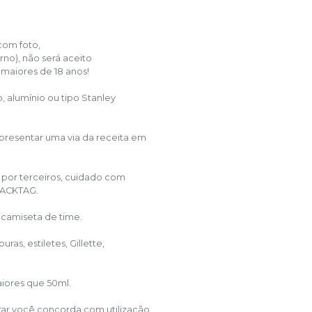
com foto,
erno), não será aceito
 maiores de 18 anos!
, alumínio ou tipo Stanley
presentar uma via da receita em
 por terceiros, cuidado com
LACKTAG.
 camiseta de time.
as, estiletes, Gillette,
aiores que 50ml.
ar você concorda com utilização