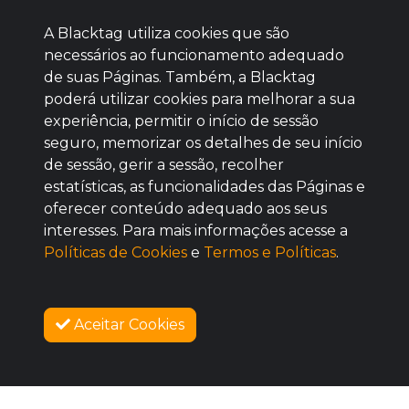
A Blacktag utiliza cookies que são
necessários ao funcionamento adequado
de suas Páginas. Também, a Blacktag
poderá utilizar cookies para melhorar a sua
Baixe agora nosso app
experiência, permitir o início de sessão
seguro, memorizar os detalhes de seu início
de sessão, gerir a sessão, recolher
estatísticas, as funcionalidades das Páginas e
oferecer conteúdo adequado aos seus
BOM
interesses. Para mais informações acesse a
Políticas de Cookies
e
Termos e Políticas
.
Aceitar Cookies
SOBRE NÓS
COMPRAR
COMO FUNCIONA
PROMOVA SEU EVENTO