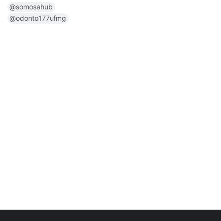
@somosahub
@odonto177ufmg