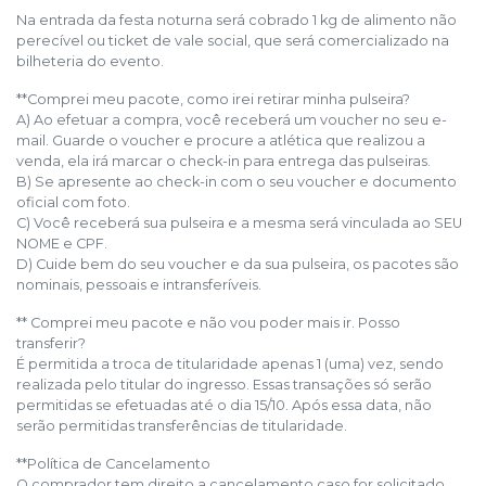
Na entrada da festa noturna será cobrado 1 kg de alimento não
perecível ou ticket de vale social, que será comercializado na
bilheteria do evento.
**Comprei meu pacote, como irei retirar minha pulseira?
A) Ao efetuar a compra, você receberá um voucher no seu e-
mail. Guarde o voucher e procure a atlética que realizou a
venda, ela irá marcar o check-in para entrega das pulseiras.
B) Se apresente ao check-in com o seu voucher e documento
oficial com foto.
C) Você receberá sua pulseira e a mesma será vinculada ao SEU
NOME e CPF.
D) Cuide bem do seu voucher e da sua pulseira, os pacotes são
nominais, pessoais e intransferíveis.
** Comprei meu pacote e não vou poder mais ir. Posso
transferir?
É permitida a troca de titularidade apenas 1 (uma) vez, sendo
realizada pelo titular do ingresso. Essas transações só serão
permitidas se efetuadas até o dia 15/10. Após essa data, não
serão permitidas transferências de titularidade.
**Política de Cancelamento
O comprador tem direito a cancelamento caso for solicitado