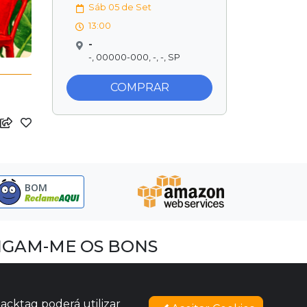
Sáb 05 de Set
13:00
-
-, 00000-000, -, -, SP
COMPRAR
BOM
IGAM-ME OS BONS
acebook
nstagram
acktag poderá utilizar