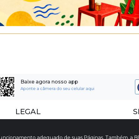
Baixe agora nosso app
Aponte a câmera do seu celular aqui
LEGAL
S
Dúvidas Frequentes
F
Termos e Políticas
I
o funcionamento adequado de suas Páginas. Também, a Bl