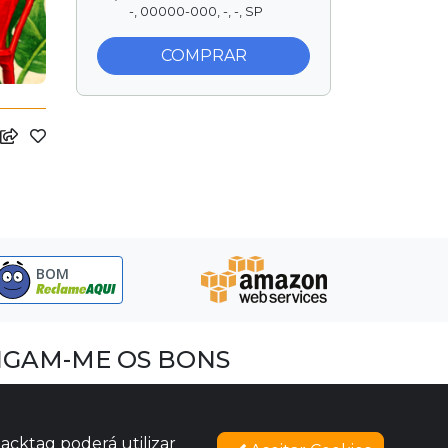
-, 00000-000, -, -, SP
COMPRAR
BOM
IGAM-ME OS BONS
acebook
nstagram
acktag poderá utilizar