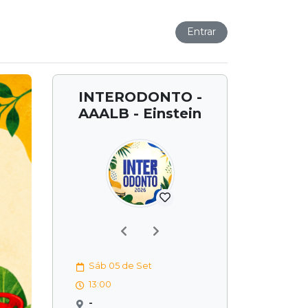
Entrar
INTERODONTO -
AAALB - Einstein
Previous
Next
Sáb 05 de Set
13:00
-