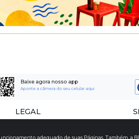
Baixe agora nosso app
Aponte a câmera do seu celular aqui
LEGAL
S
Dúvidas Frequentes
F
Termos e Políticas
I
o funcionamento adequado de suas Páginas. Também, a Bl