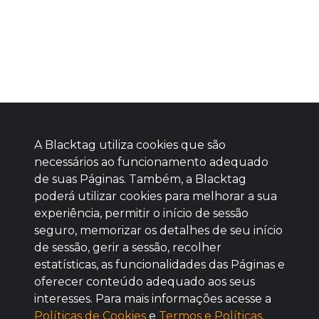
A Blacktag utiliza cookies que são
necessários ao funcionamento adequado
de suas Páginas. Também, a Blacktag
poderá utilizar cookies para melhorar a sua
Baixe agora nosso app
experiência, permitir o início de sessão
seguro, memorizar os detalhes de seu início
de sessão, gerir a sessão, recolher
estatísticas, as funcionalidades das Páginas e
oferecer conteúdo adequado aos seus
BOM
interesses. Para mais informações acesse a
Políticas de Cookies
e
Termos e Políticas
.