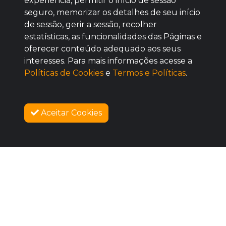
experiência, permitir o início de sessão
seguro, memorizar os detalhes de seu início
de sessão, gerir a sessão, recolher
estatísticas, as funcionalidades das Páginas e
oferecer conteúdo adequado aos seus
BOM
interesses. Para mais informações acesse a
Políticas de Cookies
e
Termos e Políticas
.
Aceitar Cookies
SOBRE NÓS
COMO FUNCIONA
PROMOVA SEU EVENTO
CONTATO
LEGAL
Dúvidas Frequentes
Termos e Políticas