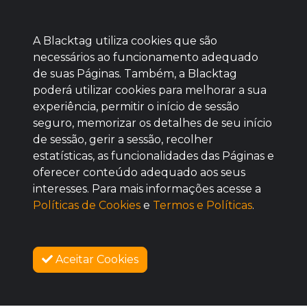
A Blacktag utiliza cookies que são
necessários ao funcionamento adequado
de suas Páginas. Também, a Blacktag
poderá utilizar cookies para melhorar a sua
Baixe agora nosso app
experiência, permitir o início de sessão
seguro, memorizar os detalhes de seu início
de sessão, gerir a sessão, recolher
estatísticas, as funcionalidades das Páginas e
oferecer conteúdo adequado aos seus
BOM
interesses. Para mais informações acesse a
Políticas de Cookies
e
Termos e Políticas
.
Aceitar Cookies
SOBRE NÓS
COMO FUNCIONA