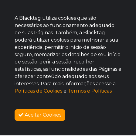
A Blacktag utiliza cookies que são
necessários ao funcionamento adequado
de suas Páginas. Também, a Blacktag
poderá utilizar cookies para melhorar a sua
Baixe agora nosso app
experiência, permitir o início de sessão
seguro, memorizar os detalhes de seu início
de sessão, gerir a sessão, recolher
estatísticas, as funcionalidades das Páginas e
oferecer conteúdo adequado aos seus
BOM
interesses. Para mais informações acesse a
Políticas de Cookies
e
Termos e Políticas
.
Aceitar Cookies
SOBRE NÓS
COMO FUNCIONA