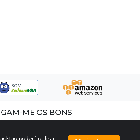
BOM
IGAM-ME OS BONS
acebook
nstagram
acktag poderá utilizar