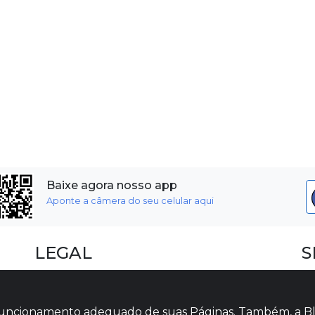
Baixe agora nosso app
Aponte a câmera do seu celular aqui
LEGAL
S
Dúvidas Frequentes
F
Termos e Políticas
I
o funcionamento adequado de suas Páginas. Também, a Bl