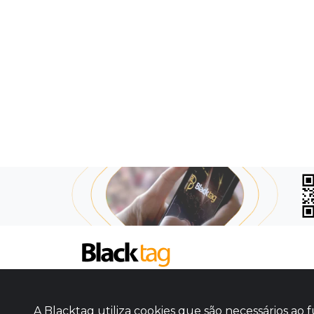
SOBRE NÓS
COMO FUNCIONA
A Blacktag utiliza cookies que são necessários a