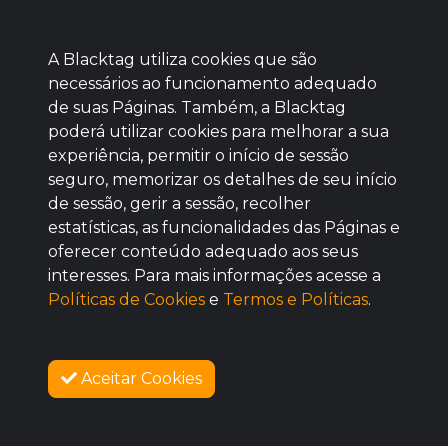
A Blacktag utiliza cookies que são
necessários ao funcionamento adequado
de suas Páginas. Também, a Blacktag
poderá utilizar cookies para melhorar a sua
Baixe agora nosso app
experiência, permitir o início de sessão
seguro, memorizar os detalhes de seu início
de sessão, gerir a sessão, recolher
estatísticas, as funcionalidades das Páginas e
oferecer conteúdo adequado aos seus
BOM
interesses. Para mais informações acesse a
Políticas de Cookies
e
Termos e Políticas
.
Aceitar Cookies
SOBRE NÓS
COMO FUNCIONA