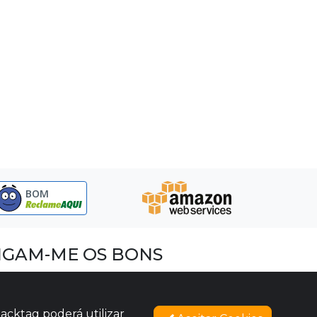
BOM
IGAM-ME OS BONS
acebook
nstagram
acktag poderá utilizar