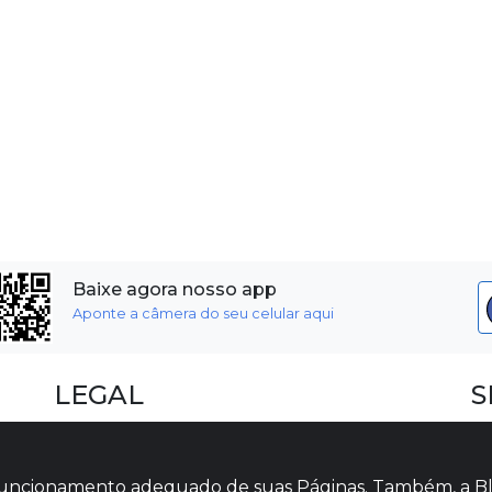
Baixe agora nosso app
Aponte a câmera do seu celular aqui
LEGAL
S
Dúvidas Frequentes
F
Termos e Políticas
I
o funcionamento adequado de suas Páginas. Também, a Bl