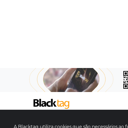
SOBRE NÓS
COMO FUNCIONA
A Blacktag utiliza cookies que são necessários a