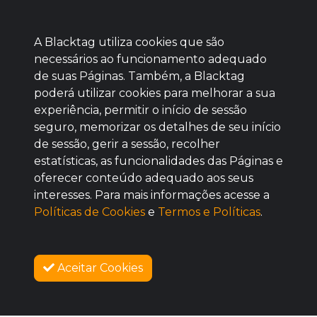
A Blacktag utiliza cookies que são
necessários ao funcionamento adequado
de suas Páginas. Também, a Blacktag
poderá utilizar cookies para melhorar a sua
Baixe agora nosso app
experiência, permitir o início de sessão
seguro, memorizar os detalhes de seu início
de sessão, gerir a sessão, recolher
estatísticas, as funcionalidades das Páginas e
oferecer conteúdo adequado aos seus
BOM
interesses. Para mais informações acesse a
Políticas de Cookies
e
Termos e Políticas
.
Aceitar Cookies
SOBRE NÓS
COMO FUNCIONA