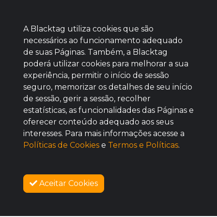
A Blacktag utiliza cookies que são
necessários ao funcionamento adequado
de suas Páginas. Também, a Blacktag
poderá utilizar cookies para melhorar a sua
Baixe agora nosso app
experiência, permitir o início de sessão
seguro, memorizar os detalhes de seu início
de sessão, gerir a sessão, recolher
estatísticas, as funcionalidades das Páginas e
oferecer conteúdo adequado aos seus
BOM
interesses. Para mais informações acesse a
Políticas de Cookies
e
Termos e Políticas
.
Aceitar Cookies
SOBRE NÓS
COMO FUNCIONA