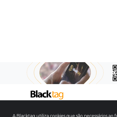
SOBRE NÓS
COMO FUNCIONA
A Blacktag utiliza cookies que são necessários a