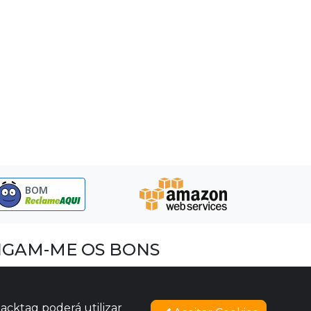
BOM
IGAM-ME OS BONS
acebook
nstagram
acktag poderá utilizar