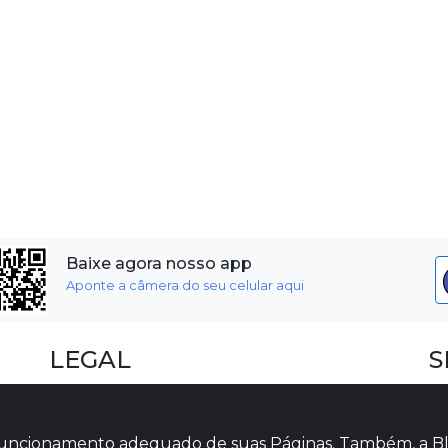
Baixe agora nosso app
Aponte a câmera do seu celular aqui
LEGAL
S
Dúvidas Frequentes
F
Termos e Políticas
I
o funcionamento adequado de suas Páginas. Também, a Bl