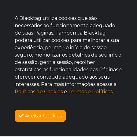
A Blacktag utiliza cookies que são
necessários ao funcionamento adequado
de suas Páginas. Também, a Blacktag
poderá utilizar cookies para melhorar a sua
Baixe agora nosso app
experiência, permitir o início de sessão
seguro, memorizar os detalhes de seu início
de sessão, gerir a sessão, recolher
estatísticas, as funcionalidades das Páginas e
oferecer conteúdo adequado aos seus
BOM
interesses. Para mais informações acesse a
Políticas de Cookies
e
Termos e Políticas
.
Aceitar Cookies
SOBRE NÓS
COMO FUNCIONA