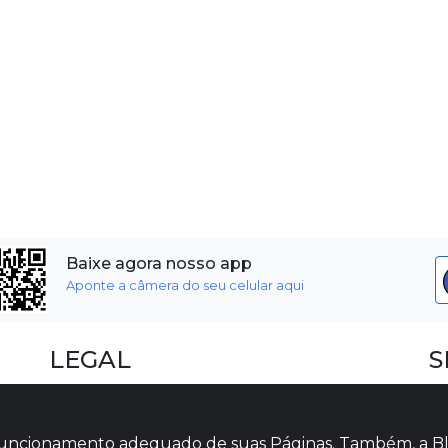
Baixe agora nosso app
Aponte a câmera do seu celular aqui
LEGAL
S
Dúvidas Frequentes
F
Termos e Políticas
I
o funcionamento adequado de suas Páginas. Também, a Bl