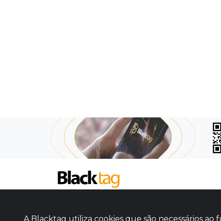
SOBRE NÓS
COMO FUNCIONA
A Blacktag utiliza cookies que são necessários a