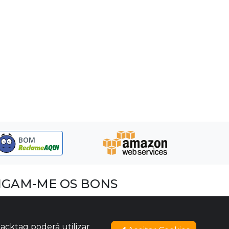
BOM
IGAM-ME OS BONS
acebook
nstagram
acktag poderá utilizar