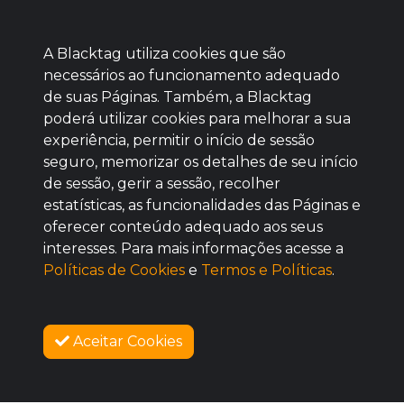
A Blacktag utiliza cookies que são
necessários ao funcionamento adequado
de suas Páginas. Também, a Blacktag
poderá utilizar cookies para melhorar a sua
Baixe agora nosso app
experiência, permitir o início de sessão
seguro, memorizar os detalhes de seu início
de sessão, gerir a sessão, recolher
estatísticas, as funcionalidades das Páginas e
oferecer conteúdo adequado aos seus
BOM
interesses. Para mais informações acesse a
Políticas de Cookies
e
Termos e Políticas
.
Aceitar Cookies
SOBRE NÓS
COMO FUNCIONA