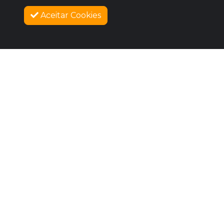
Aceitar Cookies
SOBRE NÓS
COMO FUNCIONA
PROMOVA SEU EVENTO
CONTATO
LEGAL
Dúvidas Frequentes
Termos e Políticas
Políticas de Cookies
SIGAM-ME OS BONS
Facebook
Instagram
Vimeo