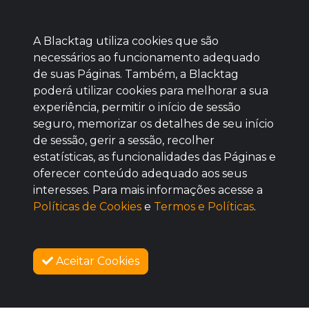
A Blacktag utiliza cookies que são
necessários ao funcionamento adequado
de suas Páginas. Também, a Blacktag
poderá utilizar cookies para melhorar a sua
Baixe agora nosso app
experiência, permitir o início de sessão
seguro, memorizar os detalhes de seu início
de sessão, gerir a sessão, recolher
estatísticas, as funcionalidades das Páginas e
oferecer conteúdo adequado aos seus
BOM
interesses. Para mais informações acesse a
Políticas de Cookies
e
Termos e Políticas
.
Aceitar Cookies
SOBRE NÓS
COMO FUNCIONA