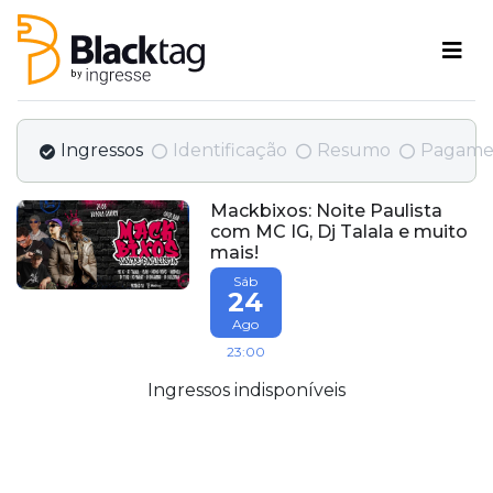
Ingressos
Identificação
Resumo
Pagame
Mackbixos: Noite Paulista
com MC IG, Dj Talala e muito
mais!
Sáb
24
Ago
23:00
Ingressos indisponíveis