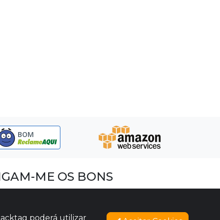
BOM
IGAM-ME OS BONS
acebook
nstagram
acktag poderá utilizar