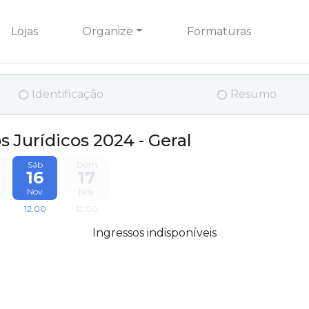
Lojas
Organize
Formaturas
Identificação
Resumo
s Jurídicos 2024 - Geral
Sáb
Dom
16
17
Nov
Nov
12:00
12:00
Ingressos indisponíveis