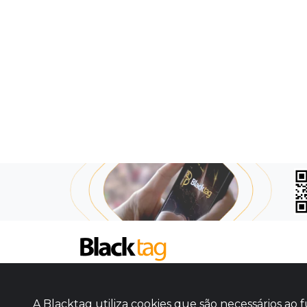
SOBRE NÓS
COMO FUNCIONA
A Blacktag utiliza cookies que são necessários a