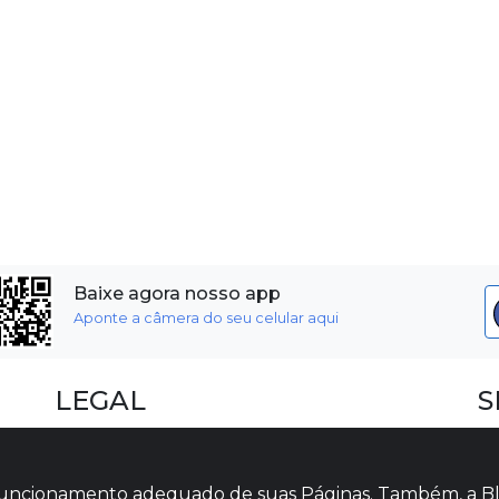
Baixe agora nosso app
Aponte a câmera do seu celular aqui
LEGAL
S
Dúvidas Frequentes
F
Termos e Políticas
I
o funcionamento adequado de suas Páginas. Também, a Bl