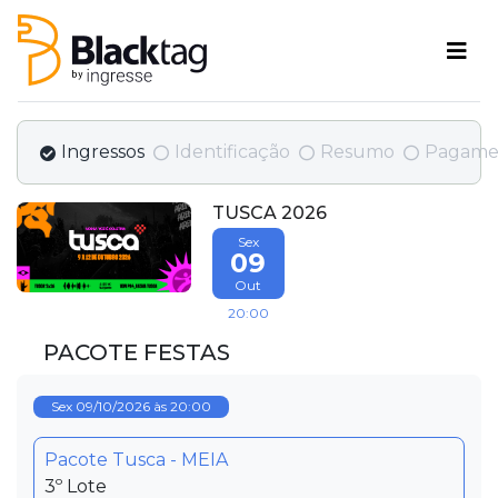
Ingressos
Identificação
Resumo
Pagame
TUSCA 2026
Sex
09
Out
20:00
PACOTE FESTAS
Sex 09/10/2026 às 20:00
Pacote Tusca - MEIA
3º Lote