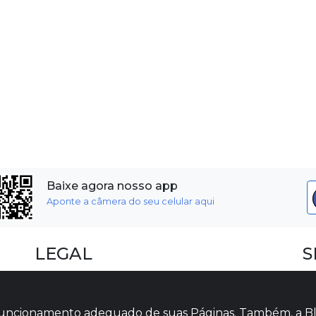
Baixe agora nosso app
Aponte a câmera do seu celular aqui
LEGAL
S
Dúvidas Frequentes
F
Termos e Políticas
I
o funcionamento adequado de suas Páginas. Também, a Bl