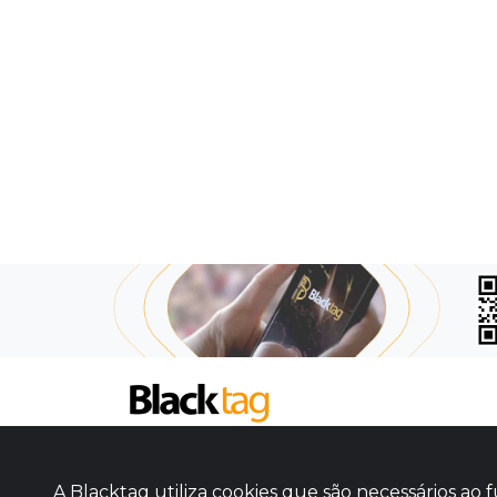
SOBRE NÓS
COMO FUNCIONA
A Blacktag utiliza cookies que são necessários a