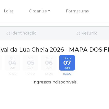
Lojas
Organize
Formaturas
Identificação
Resumo
ival da Lua Cheia 2026 - MAPA DOS 
Qui
Sex
Sáb
Dom
04
05
06
07
Jun
Jun
Jun
Jun
10:00
10:00
10:00
10:00
Ingressos indisponíveis