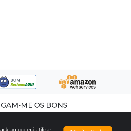
BOM
IGAM-ME OS BONS
acebook
nstagram
acktag poderá utilizar