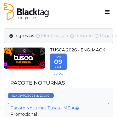
Ingressos
Identificação
Resumo
Pagame
TUSCA 2026 - ENG. MACK
Sex
09
Out
20:00
PACOTE NOTURNAS
Sex 09/10/2026 às 20:00
Pacote Noturnas Tusca - MEIA
Promocional