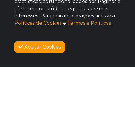
estatísticas, as funcionalidades das Páginas e
oferecer conteúdo adequado aos seus
BOM
interesses. Para mais informações acesse a
Políticas de Cookies
e
Termos e Políticas
.
Aceitar Cookies
SOBRE NÓS
COMO FUNCIONA
PROMOVA SEU EVENTO
CONTATO
LEGAL
Dúvidas Frequentes
Termos e Políticas
Políticas de Cookies
SIGAM-ME OS BONS