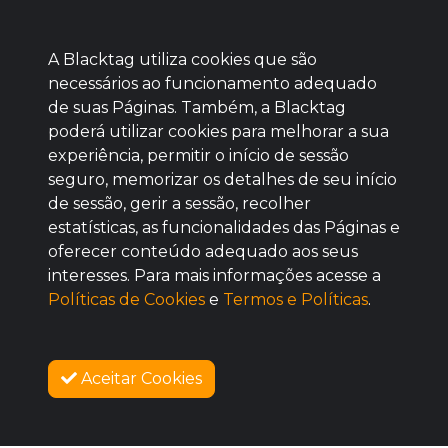
A Blacktag utiliza cookies que são
necessários ao funcionamento adequado
de suas Páginas. Também, a Blacktag
poderá utilizar cookies para melhorar a sua
Baixe agora nosso app
experiência, permitir o início de sessão
seguro, memorizar os detalhes de seu início
de sessão, gerir a sessão, recolher
estatísticas, as funcionalidades das Páginas e
oferecer conteúdo adequado aos seus
BOM
interesses. Para mais informações acesse a
Políticas de Cookies
e
Termos e Políticas
.
Aceitar Cookies
SOBRE NÓS
COMO FUNCIONA