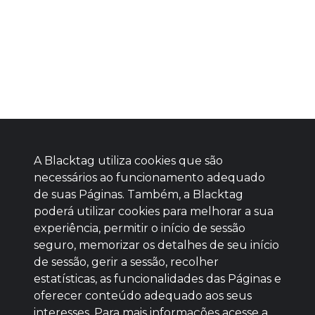
A Blacktag utiliza cookies que são
necessários ao funcionamento adequado
de suas Páginas. Também, a Blacktag
poderá utilizar cookies para melhorar a sua
Baixe agora nosso app
experiência, permitir o início de sessão
seguro, memorizar os detalhes de seu início
de sessão, gerir a sessão, recolher
estatísticas, as funcionalidades das Páginas e
oferecer conteúdo adequado aos seus
BOM
interesses. Para mais informações acesse a