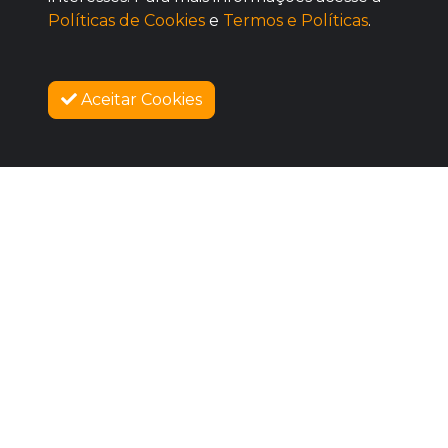
Políticas de Cookies
e
Termos e Políticas
.
Aceitar Cookies
SOBRE NÓS
COMO FUNCIONA
PROMOVA SEU EVENTO
CONTATO
LEGAL
Dúvidas Frequentes
Termos e Políticas
Políticas de Cookies
SIGAM-ME OS BONS
Facebook
Instagram