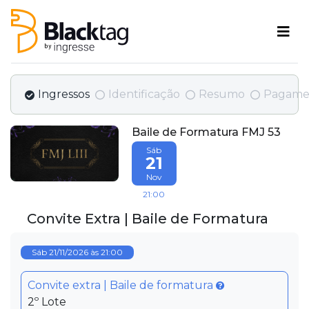
Ingressos
Identificação
Resumo
Pagame
Baile de Formatura FMJ 53
Sáb
21
Nov
21:00
Convite Extra | Baile de Formatura
Sáb 21/11/2026 às 21:00
Convite extra | Baile de formatura
2º Lote