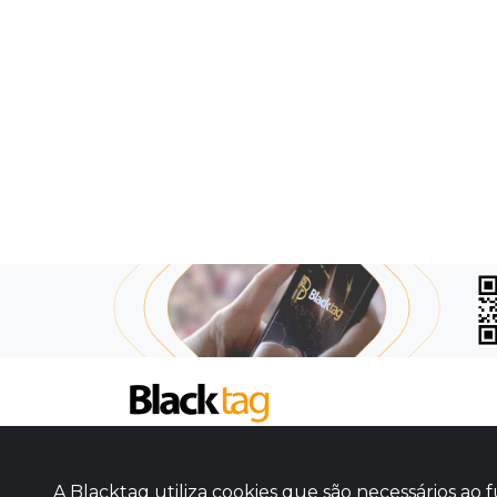
SOBRE NÓS
COMO FUNCIONA
A Blacktag utiliza cookies que são necessários a