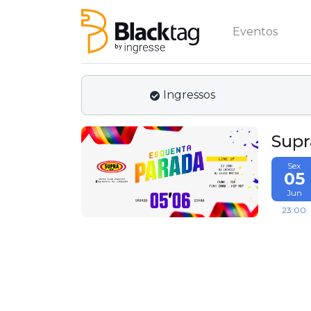
Eventos
Ingressos
Supr
Sex
05
Jun
23:00