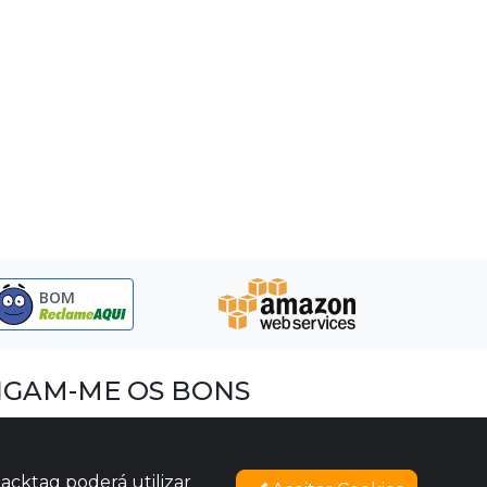
BOM
IGAM-ME OS BONS
acebook
nstagram
acktag poderá utilizar