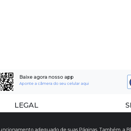
Baixe agora nosso app
Aponte a câmera do seu celular aqui
LEGAL
S
Dúvidas Frequentes
F
Termos e Políticas
I
o funcionamento adequado de suas Páginas. Também, a Bl