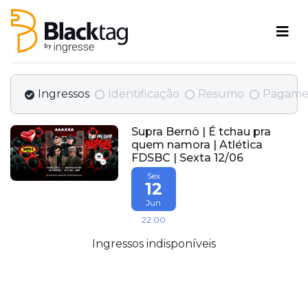
Ingressos
Identificação
Resumo
Pagame
Supra Bernô | É tchau pra
quem namora | Atlética
FDSBC | Sexta 12/06
Sex
12
Jun
22:00
Ingressos indisponíveis