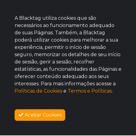
A Blacktag utiliza cookies que são
necessários ao funcionamento adequado
de suas Páginas. Também, a Blacktag
poderá utilizar cookies para melhorar a sua
Baixe agora nosso app
experiência, permitir o início de sessão
seguro, memorizar os detalhes de seu início
de sessão, gerir a sessão, recolher
estatísticas, as funcionalidades das Páginas e
oferecer conteúdo adequado aos seus
BOM
interesses. Para mais informações acesse a
Políticas de Cookies
e
Termos e Políticas
.
Aceitar Cookies
SOBRE NÓS
COMO FUNCIONA