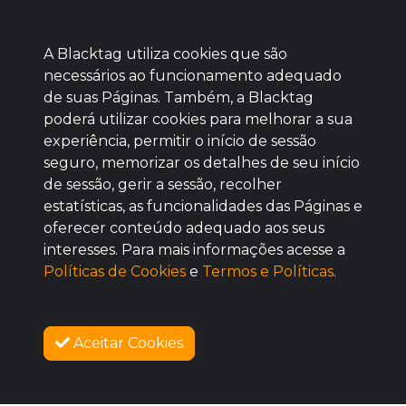
A Blacktag utiliza cookies que são
necessários ao funcionamento adequado
de suas Páginas. Também, a Blacktag
poderá utilizar cookies para melhorar a sua
Baixe agora nosso app
experiência, permitir o início de sessão
seguro, memorizar os detalhes de seu início
de sessão, gerir a sessão, recolher
estatísticas, as funcionalidades das Páginas e
oferecer conteúdo adequado aos seus
BOM
interesses. Para mais informações acesse a
Políticas de Cookies
e
Termos e Políticas
.
Aceitar Cookies
SOBRE NÓS
COMO FUNCIONA