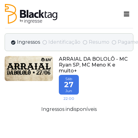
Ingressos
Identificação
Resumo
Pagame
ARRAIAL DA BOLOLÔ - MC
Ryan SP, MC Meno K e
muito+
Sáb
27
Jun
22:00
Ingressos indisponíveis